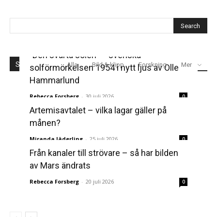
”Den svarta solen” – svenska
SENASTE
Alla
Bild & klipp
Forskning
Mer
solförmörkelsen 1954 i nytt ljus av Olle
Hammarlund
Rebecca Forsberg
-
30 juli 2026
0
Artemisavtalet – vilka lagar gäller på
månen?
Miranda Jäderling
-
25 juli 2026
0
Från kanaler till strövare – så har bilden
av Mars ändrats
Rebecca Forsberg
-
20 juli 2026
0