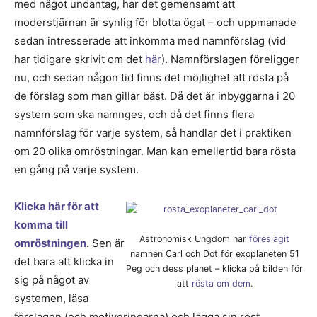
med något undantag, har det gemensamt att
moderstjärnan är synlig för blotta ögat – och uppmanade
sedan intresserade att inkomma med namnförslag (vid
har tidigare skrivit om det
här
). Namnförslagen föreligger
nu, och sedan någon tid finns det möjlighet att rösta på
de förslag som man gillar bäst. Då det är inbyggarna i 20
system som ska namnges, och då det finns flera
namnförslag för varje system, så handlar det i praktiken
om 20 olika omröstningar. Man kan emellertid bara rösta
en gång på varje system.
Klicka här för att
komma till
Astronomisk Ungdom har
föreslagit
omröstningen
.
Sen är
namnen Carl och Dot för exoplaneten 51
det bara att klicka in
Peg och dess planet – klicka på bilden för
sig på något av
att
rösta om dem
.
systemen, läsa
förslagen (och motiveringarna) och lägga sin röst.